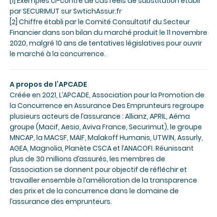
[1]
Exemples ci-contre de cas réels de substitution établi
par SECURIMUT sur SwtichAssur.fr
[2]
Chiffre établi par le Comité Consultatif du Secteur
Financier dans son bilan du marché produit le 11 novembre
2020, malgré 10 ans de tentatives législatives pour ouvrir
le marché à la concurrence.
A propos de l’APCADE
Créée en 2021, L’APCADE, Association pour la Promotion de
la Concurrence en Assurance Des Emprunteurs regroupe
plusieurs acteurs de l’assurance : Allianz, APRIL, Aéma
groupe (Macif, Aesio, Aviva France, Securimut), le groupe
MNCAP, la MACSF, MAIF, Malakoff Humanis, UTWIN, Assurly,
AGEA, Magnolia, Planète CSCA et l’ANACOFI. Réunissant
plus de 30 millions d’assurés, les membres de
l’association se donnent pour objectif de réfléchir et
travailler ensemble à l’amélioration de la transparence
des prix et de la concurrence dans le domaine de
l’assurance des emprunteurs.