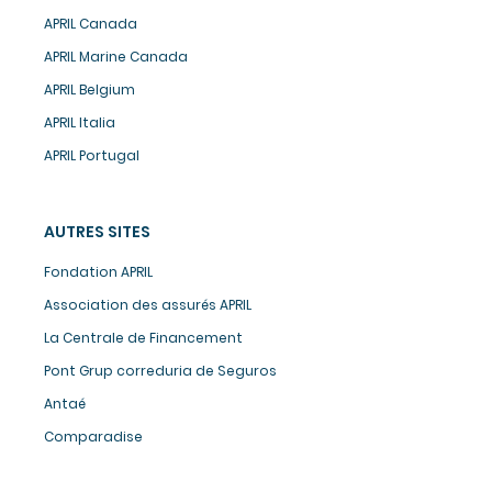
APRIL Canada
APRIL Marine Canada
APRIL Belgium
APRIL Italia
APRIL Portugal
AUTRES SITES
Fondation APRIL
Association des assurés APRIL
Gérer mes cookies
La Centrale de Financement
C'est ici que ça se passe !
Pont Grup correduria de Seguros
Nous utilisons des cookies et traceurs
Antaé
sur ce site à des fins de réalisation
Comparadise
d’analyses statistiques et de lien vers les réseaux sociaux.
Vous pouvez accepter ou refuser ces cookies de manière
globale en cliquant sur « Accepter et fermer » ou sur « Non