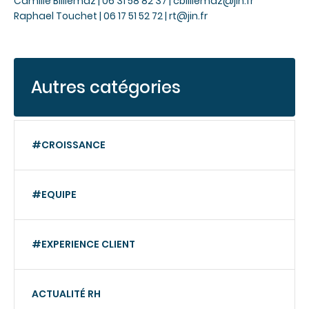
Camille Billiemaz | 06 31 58 82 37 |
cbilliemaz@jin.fr
Raphael Touchet | 06 17 51 52 72 |
rt@jin.fr
Autres catégories
#CROISSANCE
#EQUIPE
#EXPERIENCE CLIENT
ACTUALITÉ RH