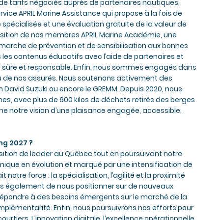
e tarifs négociés auprès de partenaires nautiques,
rvice APRIL Marine Assistance qui propose à la fois de
spécialisée et une évaluation gratuite de la valeur de
osition de nos membres APRIL Marine Académie, une
émarche de prévention et de sensibilisation aux bonnes
s les contenus éducatifs avec l’aide de partenaires et
 sûre et responsable. Enfin, nous sommes engagés dans
jeu de nos assurés. Nous soutenons activement des
n David Suzuki ou encore le GREMM. Depuis 2020, nous
, avec plus de 600 kilos de déchets retirés des berges
rne notre vision d’une plaisance engagée, accessible,
ng 2027 ?
osition de leader au Québec tout en poursuivant notre
que en évolution et marqué par une intensification de
notre force : la spécialisation, l’agilité et la proximité
ns également de nous positionner sur de nouveaux
 répondre à des besoins émergents sur le marché de la
mplémentarité. Enfin, nous poursuivrons nos efforts pour
urtiers. L’innovation digitale, l’excellence opérationnelle