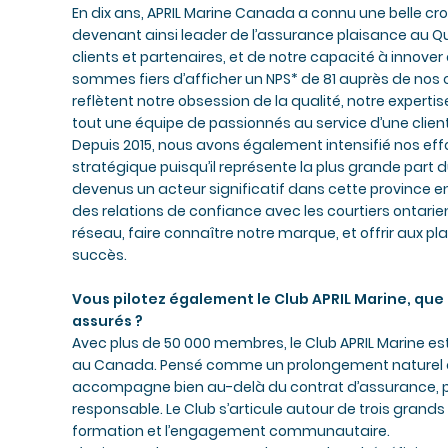
En dix ans, APRIL Marine Canada a connu une belle cro
devenant ainsi leader de l’assurance plaisance au 
clients et partenaires, et de notre capacité à innover
sommes fiers d’afficher un NPS* de 81 auprès de nos c
reflètent notre obsession de la qualité, notre exper
tout une équipe de passionnés au service d’une clien
Depuis 2015, nous avons également intensifié nos effo
stratégique puisqu’il représente la plus grande pa
devenus un acteur significatif dans cette province e
des relations de confiance avec les courtiers ontarien
réseau, faire connaître notre marque, et offrir aux plai
succès.
Vous pilotez également le Club APRIL Marine, que 
assurés ?
Avec plus de 50 000 membres, le Club APRIL Marine e
au Canada. Pensé comme un prolongement naturel de
accompagne bien au-delà du contrat d’assurance, po
responsable. Le Club s’articule autour de trois grands
formation et l’engagement communautaire.