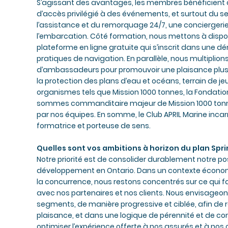
S’agissant des avantages, les membres bénéficient d
d’accès privilégié à des événements, et surtout du se
l’assistance et du remorquage 24/7, une conciergerie 
l’embarcation. Côté formation, nous mettons à disp
plateforme en ligne gratuite qui s’inscrit dans une d
pratiques de navigation. En parallèle, nous multiplion
d’ambassadeurs pour promouvoir une plaisance plus
la protection des plans d’eau et océans, terrain de 
organismes tels que Mission 1000 tonnes, la Fondatio
sommes commanditaire majeur de Mission 1000 tonnes
par nos équipes. En somme, le Club APRIL Marine inca
formatrice et porteuse de sens.
Quelles sont vos ambitions à horizon du plan Spri
Notre priorité est de consolider durablement notre p
développement en Ontario. Dans un contexte économi
la concurrence, nous restons concentrés sur ce qui fait 
avec nos partenaires et nos clients. Nous envisageo
segments, de manière progressive et ciblée, afin de
plaisance, et dans une logique de pérennité et de co
optimiser l’expérience offerte à nos assurés et à nos co