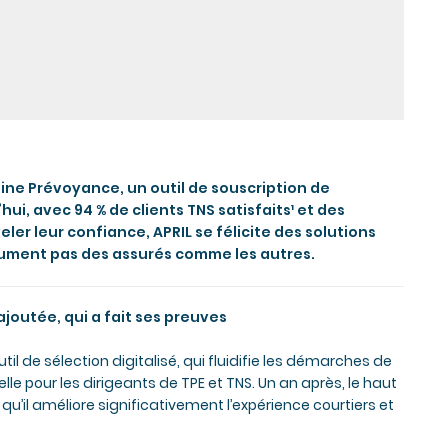
nline Prévoyance, un outil de souscription de
ui, avec 94 % de clients TNS satisfaits¹ et des
ler leur confiance, APRIL se félicite des solutions
lument pas des assurés comme les autres.
ajoutée, qui a fait ses preuves
il de sélection digitalisé, qui fluidifie les démarches de
le pour les dirigeants de TPE et TNS. Un an après, le haut
u’il améliore significativement l’expérience courtiers et