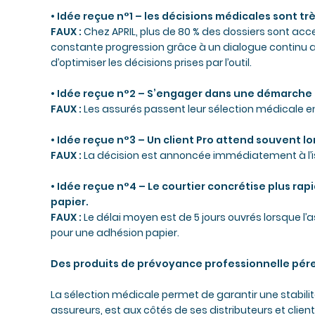
• Idée reçue n°1 – les décisions médicales sont trè
FAUX :
Chez APRIL, plus de 80 % des dossiers sont acce
constante progression grâce à un dialogue continu a
d’optimiser les décisions prises par l’outil.
• Idée reçue n°2 – S’engager dans une démarche d
FAUX :
Les assurés passent leur sélection médicale e
• Idée reçue n°3 – Un client Pro attend souvent l
FAUX :
La décision est annoncée immédiatement à l’is
• Idée reçue n°4 – Le courtier concrétise plus rap
papier.
FAUX :
Le délai moyen est de 5 jours ouvrés lorsque l’a
pour une adhésion papier.
Des produits de prévoyance professionnelle pér
La sélection médicale permet de garantir une stabili
assureurs, est aux côtés de ses distributeurs et clients