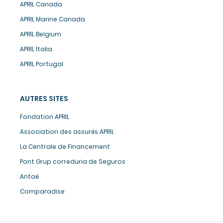
APRIL Canada
APRIL Marine Canada
APRIL Belgium
APRIL Italia
APRIL Portugal
AUTRES SITES
Fondation APRIL
Association des assurés APRIL
La Centrale de Financement
er mes cookies
Pont Grup correduria de Seguros
 ici que ça se passe !
Antaé
tilisons des cookies et traceurs sur ce site à des fins
Comparadise
lisation d’analyses statistiques et de lien vers les
x sociaux. Vous pouvez accepter ou refuser ces
s de manière globale en cliquant sur « Accepter et
 » ou sur « Non merci », mais aussi gérer vos